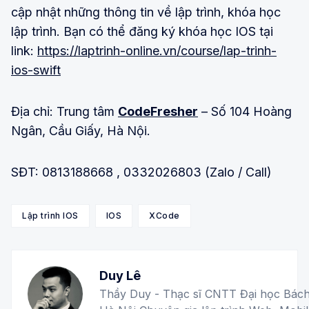
cập nhật những thông tin về lập trình, khóa học
lập trình. Bạn có thể đăng ký khóa học IOS tại
link:
https://laptrinh-online.vn/course/lap-trinh-
ios-swift
Địa chỉ: Trung tâm
CodeFresher
– Số 104 Hoàng
Ngân, Cầu Giấy, Hà Nội.
SĐT: 0813188668 , 0332026803 (Zalo / Call)
Lập trình IOS
IOS
XCode
Duy Lê
Thầy Duy - Thạc sĩ CNTT Đại học Bác