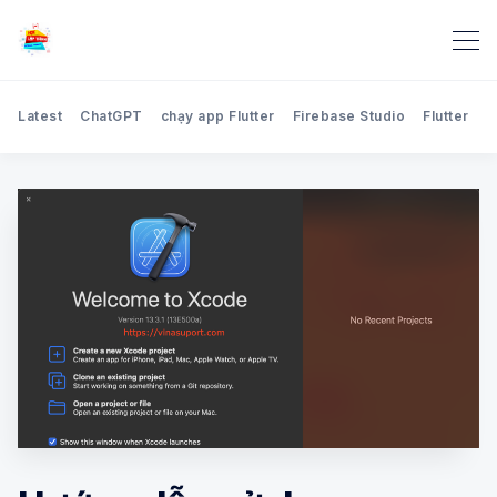
Latest
ChatGPT
chạy app Flutter
Firebase Studio
Flutter
H
Search Blog Học lập trình 