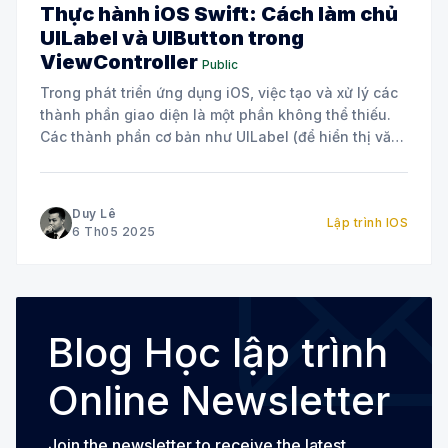
Thực hành iOS Swift: Cách làm chủ
UILabel và UIButton trong
ViewController
Public
Trong phát triển ứng dụng iOS, việc tạo và xử lý các
thành phần giao diện là một phần không thể thiếu.
Các thành phần cơ bản như UILabel (để hiển thị văn
bản) và UIButton (để tương tác với người dùng) là
những khối xây dựng quan trọng cho
Duy Lê
Lập trình IOS
6 Th05 2025
Blog Học lập trình
Online Newsletter
Join the newsletter to receive the latest