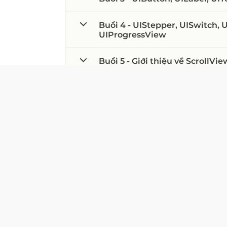
Buổi 4 - UIStepper, UISwitch,
UIProgressView
Buổi 5 - Giới thiệu về ScrollVi
Buổi 6 - UITableView
Buổi 7 - UICollectionView
Buổi 8 - Tabbar Controller, Nav
chuyển màn hình
Buổi 9 - Cách truyền dữ liệu g
Buổi 10 - NSTimer, UIImagePic
UIAlertController