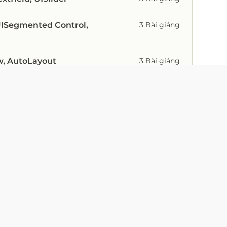
 UISegmented Control,
3 Bài giảng
ew, AutoLayout
3 Bài giảng
3 Bài giảng
3 Bài giảng
igation Controller, cách
3 Bài giảng
iữa các màn hình trong app iOS
3 Bài giảng
kerController,
4 Bài giảng