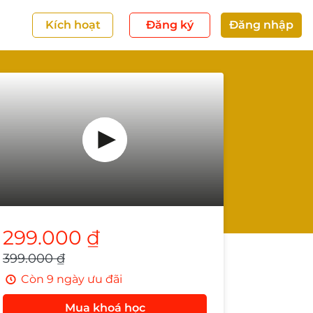
Kích hoạt
Đăng ký
Đăng nhập
299.000 ₫
399.000 ₫
Còn 9 ngày ưu đãi
Mua khoá học