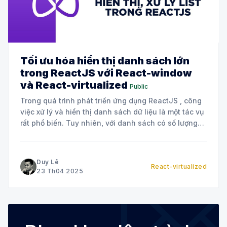
Tối ưu hóa hiển thị danh sách lớn
trong ReactJS với React-window
và React-virtualized
Public
Trong quá trình phát triển ứng dụng ReactJS , công
việc xử lý và hiển thị danh sách dữ liệu là một tác vụ
rất phổ biến. Tuy nhiên, với danh sách có số lượng
phần tử lớn (hàng trăm, hàng sản phẩm), hiệu suất
xuất khẩu sẽ được hiển thị
Duy Lê
React-virtualized
23 Th04 2025