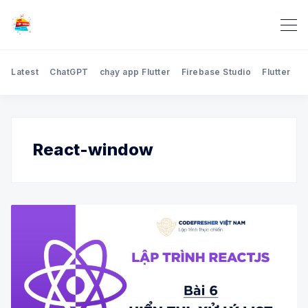
Latest
ChatGPT
chạy app Flutter
Firebase Studio
Flutter
H
Search Blog Học lập trình Onl
React-window