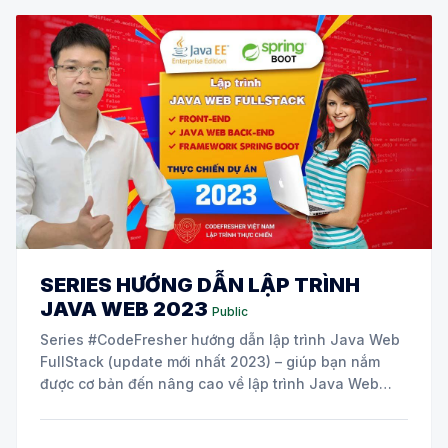
SERIES HƯỚNG DẪN LẬP TRÌNH
JAVA WEB 2023
Public
Series #CodeFresher hướng dẫn lập trình Java Web
FullStack (update mới nhất 2023) – giúp bạn nắm
được cơ bản đến nâng cao về lập trình Java Web
thuần và Framework (Spring Boot, Spring MVC,
Hibernate), thực hành theo hướng dẫn, làm dự án