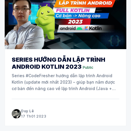
SERIES HƯỚNG DẪN LẬP TRÌNH
ANDROID KOTLIN 2023
Public
Series #CodeFresher hướng dẫn lập trình Android
Kotlin (update mới nhất 2023) – giúp bạn nắm được
cơ bản đến nâng cao về lập trình Android (Java +
Kotlin), thực hành theo hướng dẫn, làm dự án app
Android thực chiến. Bài 1 – Giới thiệu khóa lập trình
Android Kotlin 2023 – Online
Duy Lê
17 Th01 2023