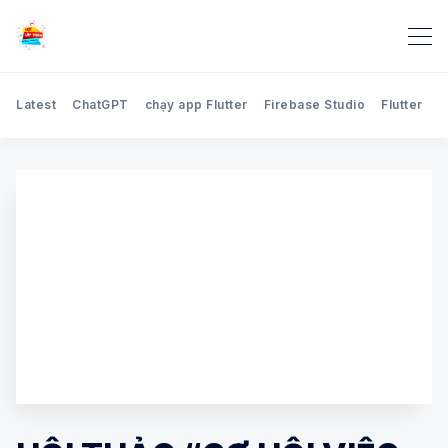
Latest
ChatGPT
chạy app Flutter
Firebase Studio
Flutter
H
Search Blog Học lập trình 