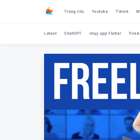
Trang chủ
Youtube
Tiktok
We
Latest
ChatGPT
chạy app Flutter
Fireb