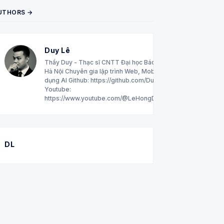
UTHORS →
Duy Lê
Thầy Duy - Thạc sĩ CNTT Đại học Bách khoa
Hà Nội Chuyên gia lập trình Web, Mobile, ứng
dụng AI Github: https://github.com/DuyLeHong
Youtube:
https://www.youtube.com/@LeHongDuyCNTT
DL