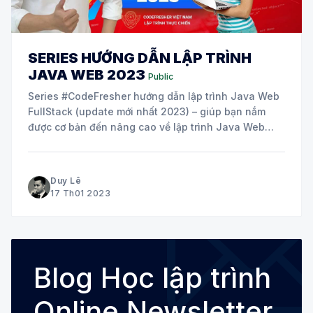
SERIES HƯỚNG DẪN LẬP TRÌNH
JAVA WEB 2023
Public
Series #CodeFresher hướng dẫn lập trình Java Web
FullStack (update mới nhất 2023) – giúp bạn nắm
được cơ bản đến nâng cao về lập trình Java Web
thuần và Framework (Spring Boot, Spring MVC,
Hibernate), thực hành theo hướng dẫn, làm dự án
web Java thực tế. Giới thiệu khóa
Duy Lê
17 Th01 2023
Blog Học lập trình
Online Newsletter