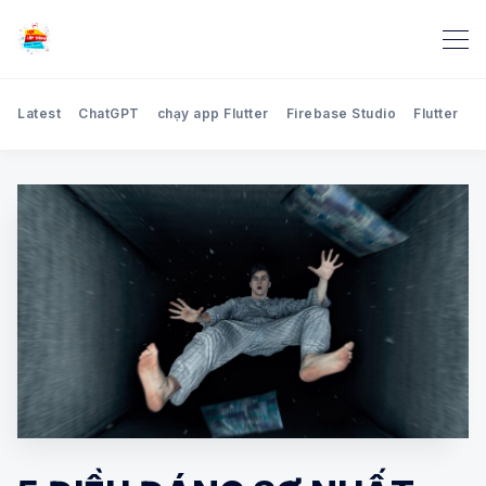
Latest
ChatGPT
chạy app Flutter
Firebase Studio
Flutter
H
Search Blog Học lập trình 