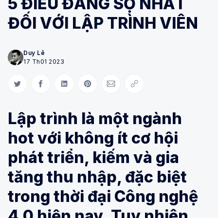
5 ĐIỀU ĐÁNG SỢ NHẤT
ĐỐI VỚI LẬP TRÌNH VIÊN
Duy Lê
17 Th01 2023
Share on Twitter
Share on Facebook
Share on LinkedIn
Share on Pinterest
Share via Email
Copy link
Lập trình là một ngành
hot với không ít cơ hội
phát triển, kiếm và gia
tăng thu nhập, đặc biệt
trong thời đại Công nghệ
4.0 hiện nay. Tuy nhiên,