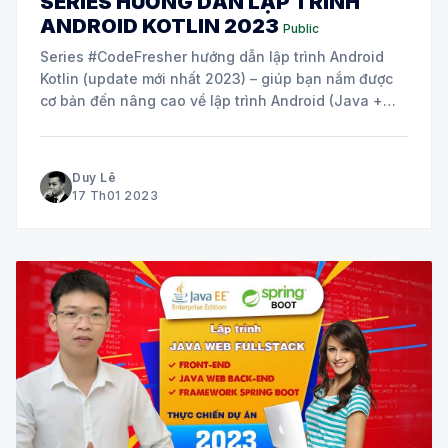
SERIES HƯỚNG DẪN LẬP TRÌNH
ANDROID KOTLIN 2023
Public
Series #CodeFresher hướng dẫn lập trình Android
Kotlin (update mới nhất 2023) – giúp bạn nắm được
cơ bản đến nâng cao về lập trình Android (Java +
Kotlin), thực hành theo hướng dẫn, làm dự án app
Android thực chiến. Bài 1 – Giới thiệu khóa lập trình
Android Kotlin 2023 – Online
Duy Lê
17 Th01 2023