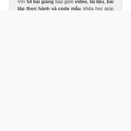
nâng cao.
Với
54 bài giảng
bao gồm
video, tài liệu, bài
tập thực hành và code mẫu
, khóa học giúp
bạn
làm chủ React Native
một cách bài bản.
Không chỉ nắm vững lý thuyết, bạn còn có thể
ứng dụng ngay vào thực tế
, xây dựng dự
án hoàn chỉnh và sẵn sàng cho công việc lập
trình chuyên nghiệp
MỤC TIÊU KHÓA HỌC
✓ Với khoá học nền tảng: