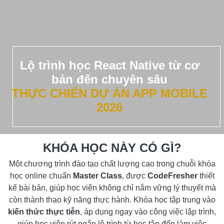
Lộ trình học React Native từ cơ
bản đến chuyên sâu
THỰC CHIẾN DỰ ÁN APP MOBILE
2026
KHÓA HỌC NÀY CÓ GÌ?
Một chương trình đào tạo chất lượng cao trong chuỗi khóa
học online chuẩn
Master Class
, được
CodeFresher
thiết
kế bài bản, giúp học viên không chỉ nắm vững lý thuyết mà
còn thành thạo kỹ năng thực hành. Khóa học tập trung vào
kiến thức thực tiễn
, áp dụng ngay vào công việc lập trình,